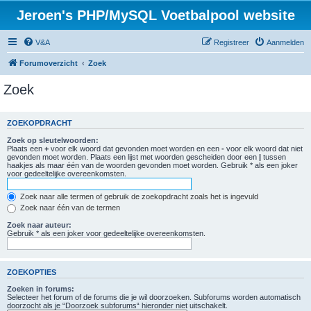
Jeroen's PHP/MySQL Voetbalpool website
V&A
Registreer
Aanmelden
Forumoverzicht
Zoek
Zoek
ZOEKOPDRACHT
Zoek op sleutelwoorden:
Plaats een
+
voor elk woord dat gevonden moet worden en een
-
voor elk woord dat niet
gevonden moet worden. Plaats een lijst met woorden gescheiden door een
|
tussen
haakjes als maar één van de woorden gevonden moet worden. Gebruik * als een joker
voor gedeeltelijke overeenkomsten.
Zoek naar alle termen of gebruik de zoekopdracht zoals het is ingevuld
Zoek naar één van de termen
Zoek naar auteur:
Gebruik * als een joker voor gedeeltelijke overeenkomsten.
ZOEKOPTIES
Zoeken in forums:
Selecteer het forum of de forums die je wil doorzoeken. Subforums worden automatisch
doorzocht als je “Doorzoek subforums“ hieronder niet uitschakelt.