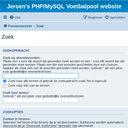
Jeroen's PHP/MySQL Voetbalpool website
V&A
Registreer
Aanmelden
Forumoverzicht
Zoek
Zoek
ZOEKOPDRACHT
Zoek op sleutelwoorden:
Plaats een
+
voor elk woord dat gevonden moet worden en een
-
voor elk woord dat niet
gevonden moet worden. Plaats een lijst met woorden gescheiden door een
|
tussen
haakjes als maar één van de woorden gevonden moet worden. Gebruik * als een joker
voor gedeeltelijke overeenkomsten.
Zoek naar alle termen of gebruik de zoekopdracht zoals het is ingevuld
Zoek naar één van de termen
Zoek naar auteur:
Gebruik * als een joker voor gedeeltelijke overeenkomsten.
ZOEKOPTIES
Zoeken in forums:
Selecteer het forum of de forums die je wil doorzoeken. Subforums worden automatisch
doorzocht als je “Doorzoek subforums“ hieronder niet uitschakelt.