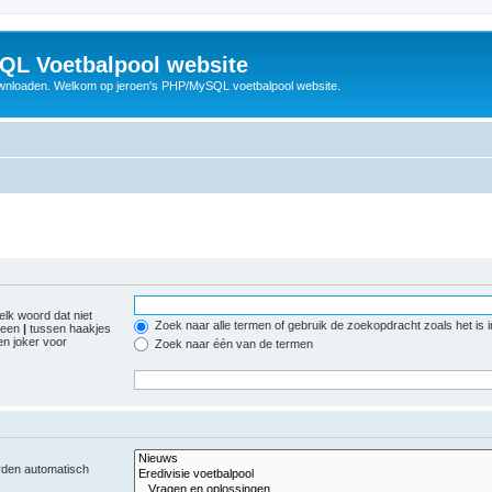
QL Voetbalpool website
wnloaden. Welkom op jeroen's PHP/MySQL voetbalpool website.
elk woord dat niet
Zoek naar alle termen of gebruik de zoekopdracht zoals het is 
r een
|
tussen haakjes
n joker voor
Zoek naar één van de termen
orden automatisch