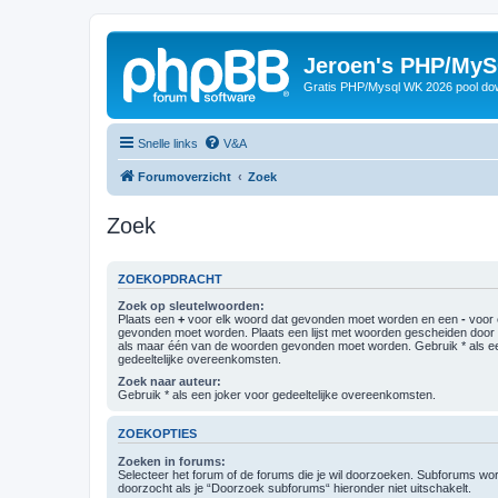
Jeroen's PHP/MyS
Gratis PHP/Mysql WK 2026 pool do
Snelle links
V&A
Forumoverzicht
Zoek
Zoek
ZOEKOPDRACHT
Zoek op sleutelwoorden:
Plaats een
+
voor elk woord dat gevonden moet worden en een
-
voor 
gevonden moet worden. Plaats een lijst met woorden gescheiden doo
als maar één van de woorden gevonden moet worden. Gebruik * als ee
gedeeltelijke overeenkomsten.
Zoek naar auteur:
Gebruik * als een joker voor gedeeltelijke overeenkomsten.
ZOEKOPTIES
Zoeken in forums:
Selecteer het forum of de forums die je wil doorzoeken. Subforums w
doorzocht als je “Doorzoek subforums“ hieronder niet uitschakelt.