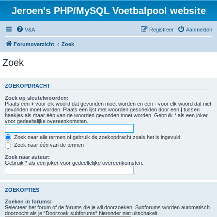
Jeroen's PHP/MySQL Voetbalpool website
V&A
Registreer
Aanmelden
Forumoverzicht
Zoek
Zoek
ZOEKOPDRACHT
Zoek op sleutelwoorden:
Plaats een
+
voor elk woord dat gevonden moet worden en een
-
voor elk woord dat niet
gevonden moet worden. Plaats een lijst met woorden gescheiden door een
|
tussen
haakjes als maar één van de woorden gevonden moet worden. Gebruik * als een joker
voor gedeeltelijke overeenkomsten.
Zoek naar alle termen of gebruik de zoekopdracht zoals het is ingevuld
Zoek naar één van de termen
Zoek naar auteur:
Gebruik * als een joker voor gedeeltelijke overeenkomsten.
ZOEKOPTIES
Zoeken in forums:
Selecteer het forum of de forums die je wil doorzoeken. Subforums worden automatisch
doorzocht als je “Doorzoek subforums“ hieronder niet uitschakelt.