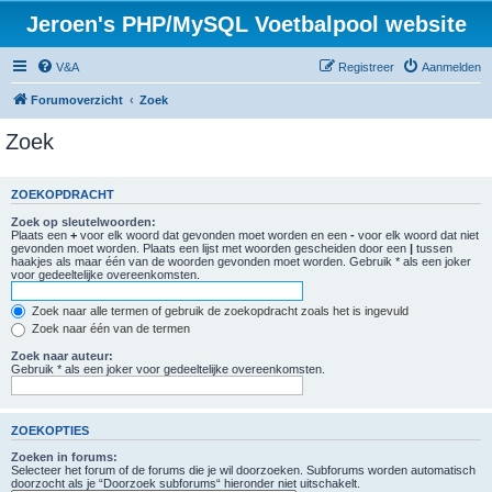
Jeroen's PHP/MySQL Voetbalpool website
V&A
Registreer
Aanmelden
Forumoverzicht
Zoek
Zoek
ZOEKOPDRACHT
Zoek op sleutelwoorden:
Plaats een
+
voor elk woord dat gevonden moet worden en een
-
voor elk woord dat niet
gevonden moet worden. Plaats een lijst met woorden gescheiden door een
|
tussen
haakjes als maar één van de woorden gevonden moet worden. Gebruik * als een joker
voor gedeeltelijke overeenkomsten.
Zoek naar alle termen of gebruik de zoekopdracht zoals het is ingevuld
Zoek naar één van de termen
Zoek naar auteur:
Gebruik * als een joker voor gedeeltelijke overeenkomsten.
ZOEKOPTIES
Zoeken in forums:
Selecteer het forum of de forums die je wil doorzoeken. Subforums worden automatisch
doorzocht als je “Doorzoek subforums“ hieronder niet uitschakelt.