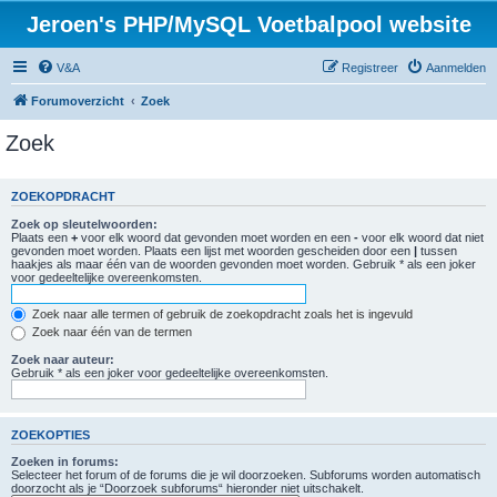
Jeroen's PHP/MySQL Voetbalpool website
V&A
Registreer
Aanmelden
Forumoverzicht
Zoek
Zoek
ZOEKOPDRACHT
Zoek op sleutelwoorden:
Plaats een
+
voor elk woord dat gevonden moet worden en een
-
voor elk woord dat niet
gevonden moet worden. Plaats een lijst met woorden gescheiden door een
|
tussen
haakjes als maar één van de woorden gevonden moet worden. Gebruik * als een joker
voor gedeeltelijke overeenkomsten.
Zoek naar alle termen of gebruik de zoekopdracht zoals het is ingevuld
Zoek naar één van de termen
Zoek naar auteur:
Gebruik * als een joker voor gedeeltelijke overeenkomsten.
ZOEKOPTIES
Zoeken in forums:
Selecteer het forum of de forums die je wil doorzoeken. Subforums worden automatisch
doorzocht als je “Doorzoek subforums“ hieronder niet uitschakelt.