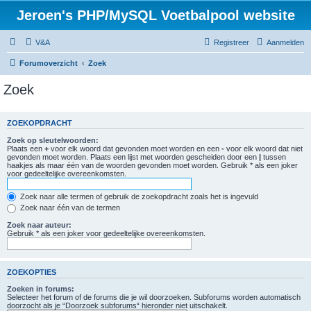
Jeroen's PHP/MySQL Voetbalpool website
V&A
Registreer
Aanmelden
Forumoverzicht
Zoek
Zoek
ZOEKOPDRACHT
Zoek op sleutelwoorden:
Plaats een
+
voor elk woord dat gevonden moet worden en een
-
voor elk woord dat niet
gevonden moet worden. Plaats een lijst met woorden gescheiden door een
|
tussen
haakjes als maar één van de woorden gevonden moet worden. Gebruik * als een joker
voor gedeeltelijke overeenkomsten.
Zoek naar alle termen of gebruik de zoekopdracht zoals het is ingevuld
Zoek naar één van de termen
Zoek naar auteur:
Gebruik * als een joker voor gedeeltelijke overeenkomsten.
ZOEKOPTIES
Zoeken in forums:
Selecteer het forum of de forums die je wil doorzoeken. Subforums worden automatisch
doorzocht als je “Doorzoek subforums“ hieronder niet uitschakelt.