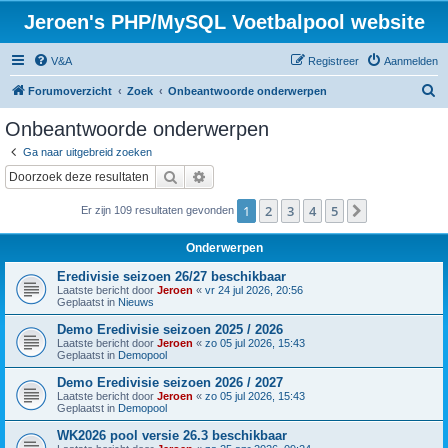
Jeroen's PHP/MySQL Voetbalpool website
V&A
Registreer
Aanmelden
Z
Forumoverzicht
Zoek
Onbeantwoorde onderwerpen
o
Onbeantwoorde onderwerpen
e
Ga naar uitgebreid zoeken
k
Zoek
Uitgebreid zoeken
1
2
3
4
5
Volgende
Er zijn 109 resultaten gevonden
Onderwerpen
Eredivisie seizoen 26/27 beschikbaar
Laatste bericht door
Jeroen
«
vr 24 jul 2026, 20:56
Geplaatst in
Nieuws
Demo Eredivisie seizoen 2025 / 2026
Laatste bericht door
Jeroen
«
zo 05 jul 2026, 15:43
Geplaatst in
Demopool
Demo Eredivisie seizoen 2026 / 2027
Laatste bericht door
Jeroen
«
zo 05 jul 2026, 15:43
Geplaatst in
Demopool
WK2026 pool versie 26.3 beschikbaar