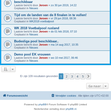
beschikbaar
Laatste bericht door
Jeroen
«
zo 30 jun 2019, 14:22
Geplaatst in
Nieuws
Tijd om de landen van de 8 finalen in te vullen!
Laatste bericht door
Jeroen
«
vr 29 jun 2018, 08:36
Geplaatst in
WK2018 voetbalpool
WK 2018 Voetbalpool rusland
Laatste bericht door
Jeroen
«
do 01 feb 2018, 07:10
Geplaatst in
Nieuws
Budesliga pool beschikbaar..
Laatste bericht door
Jeroen
«
ma 14 aug 2017, 10:35
Geplaatst in
Nieuws
Demo pool EK vrouwen
Laatste bericht door
Jeroen
«
wo 10 mei 2017, 06:46
Geplaatst in
Nieuws
1
2
3
4
5
Volgende
Er zijn 109 resultaten gevonden
Ga naar
Forumoverzicht
Verwijder cookies
Alle tijden zijn
UTC+02:00
Powered by
phpBB
® Forum Software © phpBB Limited
Nederlandse vertaling door
phpBB.nl
.