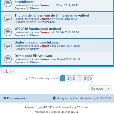
beschikbaar
Laatste bericht door
Jeroen
«
zo 30 jun 2019, 14:22
Geplaatst in
Nieuws
Tijd om de landen van de 8 finalen in te vullen!
Laatste bericht door
Jeroen
«
vr 29 jun 2018, 08:36
Geplaatst in
WK2018 voetbalpool
WK 2018 Voetbalpool rusland
Laatste bericht door
Jeroen
«
do 01 feb 2018, 07:10
Geplaatst in
Nieuws
Budesliga pool beschikbaar..
Laatste bericht door
Jeroen
«
ma 14 aug 2017, 10:35
Geplaatst in
Nieuws
Demo pool EK vrouwen
Laatste bericht door
Jeroen
«
wo 10 mei 2017, 06:46
Geplaatst in
Nieuws
1
2
3
4
5
Volgende
Er zijn 109 resultaten gevonden
Ga naar
Forumoverzicht
Verwijder cookies
Alle tijden zijn
UTC+02:00
Powered by
phpBB
® Forum Software © phpBB Limited
Nederlandse vertaling door
phpBB.nl
.