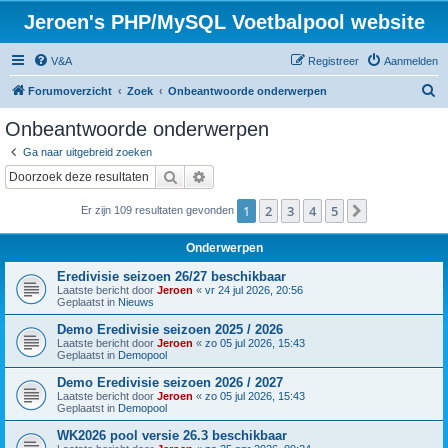
Jeroen's PHP/MySQL Voetbalpool website
V&A
Registreer
Aanmelden
Z
Forumoverzicht
Zoek
Onbeantwoorde onderwerpen
o
Onbeantwoorde onderwerpen
e
Ga naar uitgebreid zoeken
k
Zoek
Uitgebreid zoeken
1
2
3
4
5
Volgende
Er zijn 109 resultaten gevonden
Onderwerpen
Eredivisie seizoen 26/27 beschikbaar
Laatste bericht door
Jeroen
«
vr 24 jul 2026, 20:56
Geplaatst in
Nieuws
Demo Eredivisie seizoen 2025 / 2026
Laatste bericht door
Jeroen
«
zo 05 jul 2026, 15:43
Geplaatst in
Demopool
Demo Eredivisie seizoen 2026 / 2027
Laatste bericht door
Jeroen
«
zo 05 jul 2026, 15:43
Geplaatst in
Demopool
WK2026 pool versie 26.3 beschikbaar