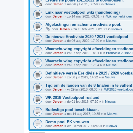
Eredivisie poule 2021/2022 te downloaden.
door
Jeroen
»
ma 26 jul 2021, 06:59
» in
Nieuws
Link naar voetbalpool wiki (handleiding)
door
Jeroen
»
zo 14 mar 2021, 09:31
» in
Wiki opmerkingen
Afgelastingen en schema eredivisie pool.
door
Jeroen
»
za 13 feb 2021, 08:18
» in
Nieuws
De nieuwe Eredivisie 2020 / 2021 voetbalpool
door
Jeroen
»
do 06 aug 2020, 17:20
» in
Nieuws
Waarschuwing copyright afbeeldingen stadiono
door
Jeroen
»
za 07 sep 2019, 18:01
» in
Eredivisie 2019/20
Waarschuwing copyright afbeeldingen stadiono
door
Jeroen
»
za 07 sep 2019, 17:54
» in
Nieuws
Definitieve versie Ere divisie 2019 / 2020 voetb
door
Jeroen
»
zo 30 jun 2019, 14:22
» in
Nieuws
Tijd om de landen van de 8 finalen in te vullen!
door
Jeroen
»
vr 29 jun 2018, 08:36
» in
WK2018 voetbalpoo
WK 2018 Voetbalpool rusland
door
Jeroen
»
do 01 feb 2018, 07:10
» in
Nieuws
Budesliga pool beschikbaar..
door
Jeroen
»
ma 14 aug 2017, 10:35
» in
Nieuws
Demo pool EK vrouwen
door
Jeroen
»
wo 10 mei 2017, 06:46
» in
Nieuws