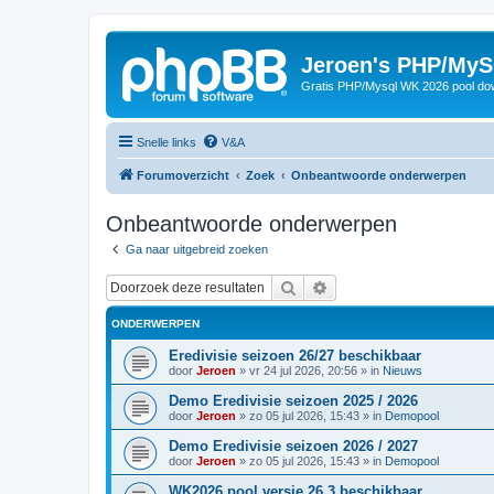
Jeroen's PHP/MyS
Gratis PHP/Mysql WK 2026 pool do
Snelle links
V&A
Forumoverzicht
Zoek
Onbeantwoorde onderwerpen
Onbeantwoorde onderwerpen
Ga naar uitgebreid zoeken
Zoek
Uitgebreid zoeken
ONDERWERPEN
Eredivisie seizoen 26/27 beschikbaar
door
Jeroen
»
vr 24 jul 2026, 20:56
» in
Nieuws
Demo Eredivisie seizoen 2025 / 2026
door
Jeroen
»
zo 05 jul 2026, 15:43
» in
Demopool
Demo Eredivisie seizoen 2026 / 2027
door
Jeroen
»
zo 05 jul 2026, 15:43
» in
Demopool
WK2026 pool versie 26.3 beschikbaar