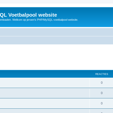
QL Voetbalpool website
wnloaden. Welkom op jeroen's PHP/MySQL voetbalpool website.
REACTIES
R
0
e
R
0
a
e
c
R
0
a
t
e
c