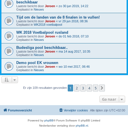
beschikbaar
Laatste bericht door
Jeroen
«
zo 30 jun 2019, 14:22
Geplaatst in
Nieuws
Tijd om de landen van de 8 finalen in te vullen!
Laatste bericht door
Jeroen
«
vr 29 jun 2018, 08:36
Geplaatst in
WK2018 voetbalpool
WK 2018 Voetbalpool rusland
Laatste bericht door
Jeroen
«
do 01 feb 2018, 07:10
Geplaatst in
Nieuws
Budesliga pool beschikbaar..
Laatste bericht door
Jeroen
«
ma 14 aug 2017, 10:35
Geplaatst in
Nieuws
Demo pool EK vrouwen
Laatste bericht door
Jeroen
«
wo 10 mei 2017, 06:46
Geplaatst in
Nieuws
1
2
3
4
5
Volgende
Er zijn 109 resultaten gevonden
Ga naar
Forumoverzicht
Verwijder cookies
Alle tijden zijn
UTC+02:00
Powered by
phpBB
® Forum Software © phpBB Limited
Nederlandse vertaling door
phpBB.nl
.