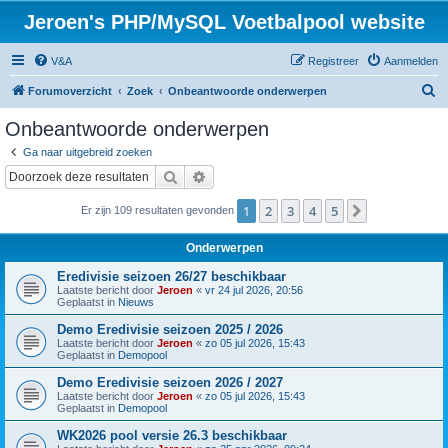
Jeroen's PHP/MySQL Voetbalpool website
V&A
Registreer
Aanmelden
Z
Forumoverzicht
Zoek
Onbeantwoorde onderwerpen
o
Onbeantwoorde onderwerpen
e
Ga naar uitgebreid zoeken
k
Zoek
Uitgebreid zoeken
1
2
3
4
5
Volgende
Er zijn 109 resultaten gevonden
Onderwerpen
Eredivisie seizoen 26/27 beschikbaar
Laatste bericht door
Jeroen
«
vr 24 jul 2026, 20:56
Geplaatst in
Nieuws
Demo Eredivisie seizoen 2025 / 2026
Laatste bericht door
Jeroen
«
zo 05 jul 2026, 15:43
Geplaatst in
Demopool
Demo Eredivisie seizoen 2026 / 2027
Laatste bericht door
Jeroen
«
zo 05 jul 2026, 15:43
Geplaatst in
Demopool
WK2026 pool versie 26.3 beschikbaar