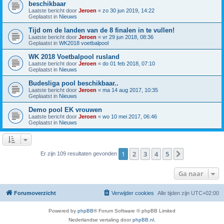
beschikbaar
Laatste bericht door
Jeroen
«
zo 30 jun 2019, 14:22
Geplaatst in
Nieuws
Tijd om de landen van de 8 finalen in te vullen!
Laatste bericht door
Jeroen
«
vr 29 jun 2018, 08:36
Geplaatst in
WK2018 voetbalpool
WK 2018 Voetbalpool rusland
Laatste bericht door
Jeroen
«
do 01 feb 2018, 07:10
Geplaatst in
Nieuws
Budesliga pool beschikbaar..
Laatste bericht door
Jeroen
«
ma 14 aug 2017, 10:35
Geplaatst in
Nieuws
Demo pool EK vrouwen
Laatste bericht door
Jeroen
«
wo 10 mei 2017, 06:46
Geplaatst in
Nieuws
1
2
3
4
5
Volgende
Er zijn 109 resultaten gevonden
Ga naar
Forumoverzicht
Verwijder cookies
Alle tijden zijn
UTC+02:00
Powered by
phpBB
® Forum Software © phpBB Limited
Nederlandse vertaling door
phpBB.nl
.