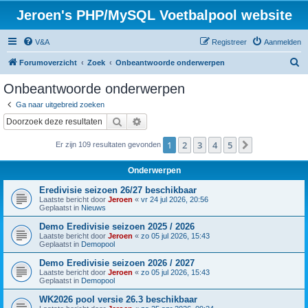
Jeroen's PHP/MySQL Voetbalpool website
V&A
Registreer
Aanmelden
Z
Forumoverzicht
Zoek
Onbeantwoorde onderwerpen
o
Onbeantwoorde onderwerpen
e
Ga naar uitgebreid zoeken
k
Zoek
Uitgebreid zoeken
1
2
3
4
5
Volgende
Er zijn 109 resultaten gevonden
Onderwerpen
Eredivisie seizoen 26/27 beschikbaar
Laatste bericht door
Jeroen
«
vr 24 jul 2026, 20:56
Geplaatst in
Nieuws
Demo Eredivisie seizoen 2025 / 2026
Laatste bericht door
Jeroen
«
zo 05 jul 2026, 15:43
Geplaatst in
Demopool
Demo Eredivisie seizoen 2026 / 2027
Laatste bericht door
Jeroen
«
zo 05 jul 2026, 15:43
Geplaatst in
Demopool
WK2026 pool versie 26.3 beschikbaar