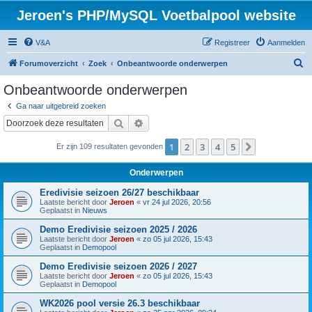
Jeroen's PHP/MySQL Voetbalpool website
V&A
Registreer
Aanmelden
Z
Forumoverzicht
Zoek
Onbeantwoorde onderwerpen
o
Onbeantwoorde onderwerpen
e
Ga naar uitgebreid zoeken
k
Zoek
Uitgebreid zoeken
1
2
3
4
5
Volgende
Er zijn 109 resultaten gevonden
Onderwerpen
Eredivisie seizoen 26/27 beschikbaar
Laatste bericht door
Jeroen
«
vr 24 jul 2026, 20:56
Geplaatst in
Nieuws
Demo Eredivisie seizoen 2025 / 2026
Laatste bericht door
Jeroen
«
zo 05 jul 2026, 15:43
Geplaatst in
Demopool
Demo Eredivisie seizoen 2026 / 2027
Laatste bericht door
Jeroen
«
zo 05 jul 2026, 15:43
Geplaatst in
Demopool
WK2026 pool versie 26.3 beschikbaar