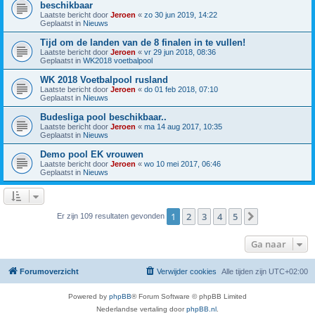
beschikbaar
Laatste bericht door
Jeroen
«
zo 30 jun 2019, 14:22
Geplaatst in
Nieuws
Tijd om de landen van de 8 finalen in te vullen!
Laatste bericht door
Jeroen
«
vr 29 jun 2018, 08:36
Geplaatst in
WK2018 voetbalpool
WK 2018 Voetbalpool rusland
Laatste bericht door
Jeroen
«
do 01 feb 2018, 07:10
Geplaatst in
Nieuws
Budesliga pool beschikbaar..
Laatste bericht door
Jeroen
«
ma 14 aug 2017, 10:35
Geplaatst in
Nieuws
Demo pool EK vrouwen
Laatste bericht door
Jeroen
«
wo 10 mei 2017, 06:46
Geplaatst in
Nieuws
1
2
3
4
5
Volgende
Er zijn 109 resultaten gevonden
Ga naar
Forumoverzicht
Verwijder cookies
Alle tijden zijn
UTC+02:00
Powered by
phpBB
® Forum Software © phpBB Limited
Nederlandse vertaling door
phpBB.nl
.