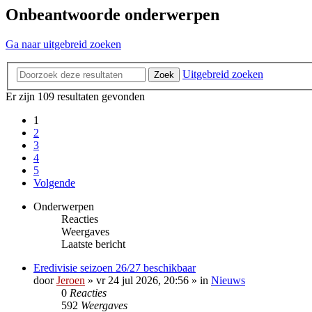
Onbeantwoorde onderwerpen
Ga naar uitgebreid zoeken
Uitgebreid zoeken
Zoek
Er zijn 109 resultaten gevonden
1
2
3
4
5
Volgende
Onderwerpen
Reacties
Weergaves
Laatste bericht
Eredivisie seizoen 26/27 beschikbaar
door
Jeroen
»
vr 24 jul 2026, 20:56
» in
Nieuws
0
Reacties
592
Weergaves