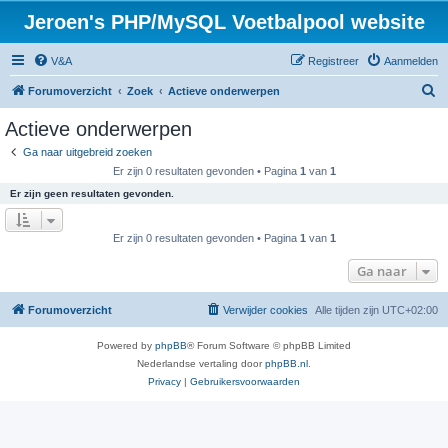
Jeroen's PHP/MySQL Voetbalpool website
V&A
Registreer
Aanmelden
Z
Forumoverzicht
Zoek
Actieve onderwerpen
o
Actieve onderwerpen
e
Ga naar uitgebreid zoeken
k
Er zijn 0 resultaten gevonden • Pagina
1
van
1
Er zijn geen resultaten gevonden.
Er zijn 0 resultaten gevonden • Pagina
1
van
1
Ga naar
Forumoverzicht
Verwijder cookies
Alle tijden zijn
UTC+02:00
Powered by
phpBB
® Forum Software © phpBB Limited
Nederlandse vertaling door
phpBB.nl
.
Privacy
|
Gebruikersvoorwaarden