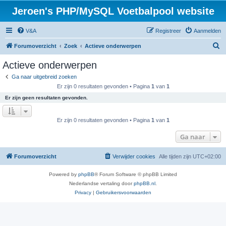
Jeroen's PHP/MySQL Voetbalpool website
V&A
Registreer
Aanmelden
Z
Forumoverzicht
Zoek
Actieve onderwerpen
o
Actieve onderwerpen
e
Ga naar uitgebreid zoeken
k
Er zijn 0 resultaten gevonden • Pagina
1
van
1
Er zijn geen resultaten gevonden.
Er zijn 0 resultaten gevonden • Pagina
1
van
1
Ga naar
Forumoverzicht
Verwijder cookies
Alle tijden zijn
UTC+02:00
Powered by
phpBB
® Forum Software © phpBB Limited
Nederlandse vertaling door
phpBB.nl
.
Privacy
|
Gebruikersvoorwaarden