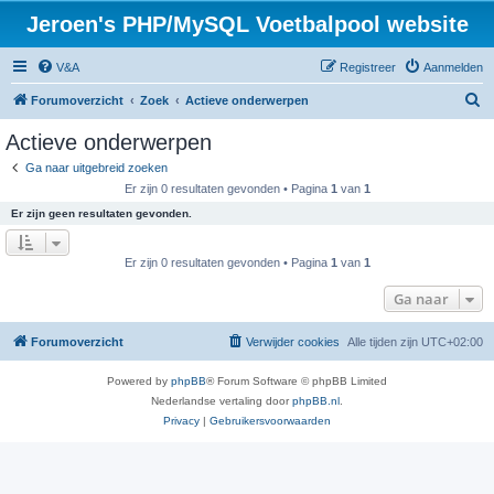
Jeroen's PHP/MySQL Voetbalpool website
V&A
Registreer
Aanmelden
Z
Forumoverzicht
Zoek
Actieve onderwerpen
o
Actieve onderwerpen
e
Ga naar uitgebreid zoeken
k
Er zijn 0 resultaten gevonden • Pagina
1
van
1
Er zijn geen resultaten gevonden.
Er zijn 0 resultaten gevonden • Pagina
1
van
1
Ga naar
Forumoverzicht
Verwijder cookies
Alle tijden zijn
UTC+02:00
Powered by
phpBB
® Forum Software © phpBB Limited
Nederlandse vertaling door
phpBB.nl
.
Privacy
|
Gebruikersvoorwaarden