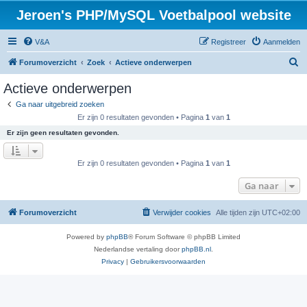
Jeroen's PHP/MySQL Voetbalpool website
V&A
Registreer
Aanmelden
Z
Forumoverzicht
Zoek
Actieve onderwerpen
o
Actieve onderwerpen
e
Ga naar uitgebreid zoeken
k
Er zijn 0 resultaten gevonden • Pagina
1
van
1
Er zijn geen resultaten gevonden.
Er zijn 0 resultaten gevonden • Pagina
1
van
1
Ga naar
Forumoverzicht
Verwijder cookies
Alle tijden zijn
UTC+02:00
Powered by
phpBB
® Forum Software © phpBB Limited
Nederlandse vertaling door
phpBB.nl
.
Privacy
|
Gebruikersvoorwaarden