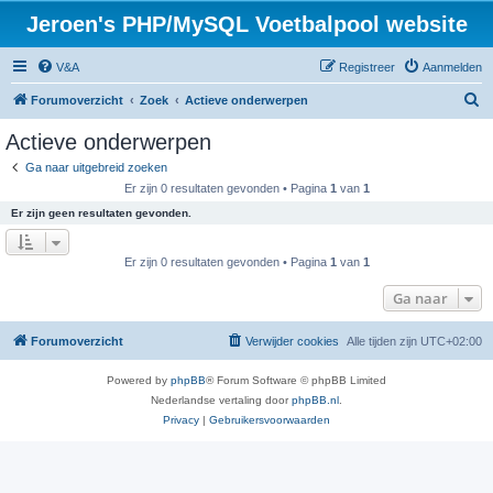
Jeroen's PHP/MySQL Voetbalpool website
V&A
Registreer
Aanmelden
Z
Forumoverzicht
Zoek
Actieve onderwerpen
o
Actieve onderwerpen
e
Ga naar uitgebreid zoeken
k
Er zijn 0 resultaten gevonden • Pagina
1
van
1
Er zijn geen resultaten gevonden.
Er zijn 0 resultaten gevonden • Pagina
1
van
1
Ga naar
Forumoverzicht
Verwijder cookies
Alle tijden zijn
UTC+02:00
Powered by
phpBB
® Forum Software © phpBB Limited
Nederlandse vertaling door
phpBB.nl
.
Privacy
|
Gebruikersvoorwaarden