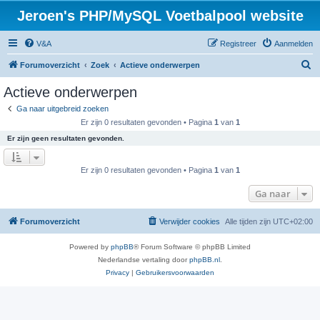
Jeroen's PHP/MySQL Voetbalpool website
V&A
Registreer
Aanmelden
Z
Forumoverzicht
Zoek
Actieve onderwerpen
o
Actieve onderwerpen
e
Ga naar uitgebreid zoeken
k
Er zijn 0 resultaten gevonden • Pagina
1
van
1
Er zijn geen resultaten gevonden.
Er zijn 0 resultaten gevonden • Pagina
1
van
1
Ga naar
Forumoverzicht
Verwijder cookies
Alle tijden zijn
UTC+02:00
Powered by
phpBB
® Forum Software © phpBB Limited
Nederlandse vertaling door
phpBB.nl
.
Privacy
|
Gebruikersvoorwaarden