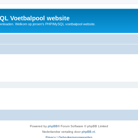
QL Voetbalpool website
wnloaden. Welkom op jeroen's PHP/MySQL voetbalpool website.
Powered by
phpBB
® Forum Software © phpBB Limited
Nederlandse vertaling door
phpBB.nl
.
Privacy
|
Gebruikersvoorwaarden