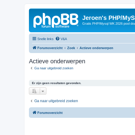
Jeroen's PHP/MyS
Gratis PHP/Mysql WK 2026 pool do
Snelle links
V&A
Forumoverzicht
Zoek
Actieve onderwerpen
Actieve onderwerpen
Ga naar uitgebreid zoeken
Er zijn geen resultaten gevonden.
Ga naar uitgebreid zoeken
Forumoverzicht