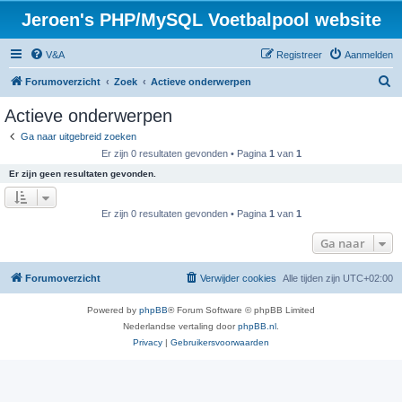
Jeroen's PHP/MySQL Voetbalpool website
V&A
Registreer
Aanmelden
Z
Forumoverzicht
Zoek
Actieve onderwerpen
o
Actieve onderwerpen
e
Ga naar uitgebreid zoeken
k
Er zijn 0 resultaten gevonden • Pagina
1
van
1
Er zijn geen resultaten gevonden.
Er zijn 0 resultaten gevonden • Pagina
1
van
1
Ga naar
Forumoverzicht
Verwijder cookies
Alle tijden zijn
UTC+02:00
Powered by
phpBB
® Forum Software © phpBB Limited
Nederlandse vertaling door
phpBB.nl
.
Privacy
|
Gebruikersvoorwaarden