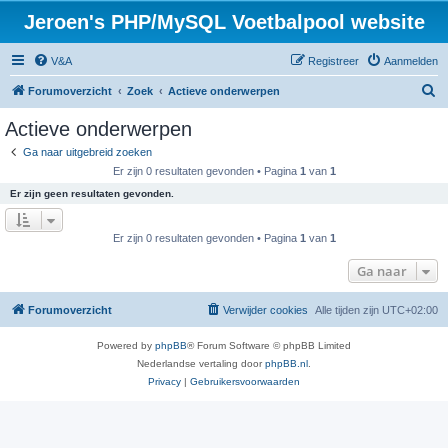
Jeroen's PHP/MySQL Voetbalpool website
V&A
Registreer
Aanmelden
Z
Forumoverzicht
Zoek
Actieve onderwerpen
o
Actieve onderwerpen
e
Ga naar uitgebreid zoeken
k
Er zijn 0 resultaten gevonden • Pagina
1
van
1
Er zijn geen resultaten gevonden.
Er zijn 0 resultaten gevonden • Pagina
1
van
1
Ga naar
Forumoverzicht
Verwijder cookies
Alle tijden zijn
UTC+02:00
Powered by
phpBB
® Forum Software © phpBB Limited
Nederlandse vertaling door
phpBB.nl
.
Privacy
|
Gebruikersvoorwaarden