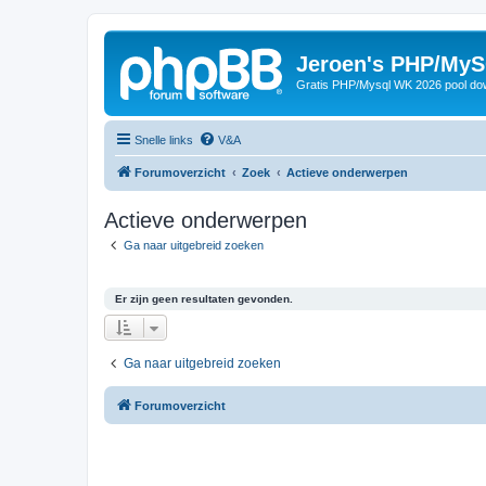
Jeroen's PHP/MyS
Gratis PHP/Mysql WK 2026 pool do
Snelle links
V&A
Forumoverzicht
Zoek
Actieve onderwerpen
Actieve onderwerpen
Ga naar uitgebreid zoeken
Er zijn geen resultaten gevonden.
Ga naar uitgebreid zoeken
Forumoverzicht