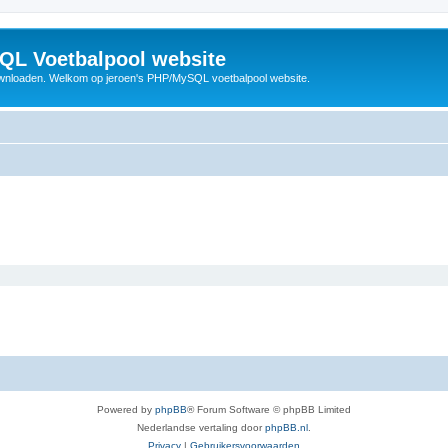
QL Voetbalpool website
wnloaden. Welkom op jeroen's PHP/MySQL voetbalpool website.
Powered by
phpBB
® Forum Software © phpBB Limited
Nederlandse vertaling door
phpBB.nl
.
Privacy
|
Gebruikersvoorwaarden