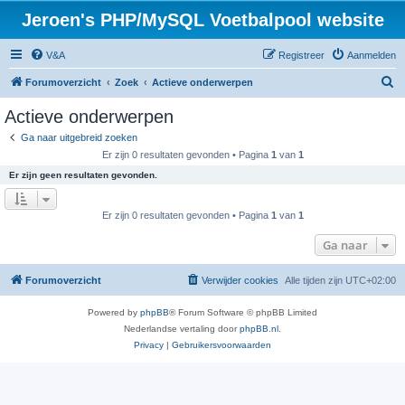
Jeroen's PHP/MySQL Voetbalpool website
V&A
Registreer
Aanmelden
Z
Forumoverzicht
Zoek
Actieve onderwerpen
o
Actieve onderwerpen
e
Ga naar uitgebreid zoeken
k
Er zijn 0 resultaten gevonden • Pagina
1
van
1
Er zijn geen resultaten gevonden.
Er zijn 0 resultaten gevonden • Pagina
1
van
1
Ga naar
Forumoverzicht
Verwijder cookies
Alle tijden zijn
UTC+02:00
Powered by
phpBB
® Forum Software © phpBB Limited
Nederlandse vertaling door
phpBB.nl
.
Privacy
|
Gebruikersvoorwaarden