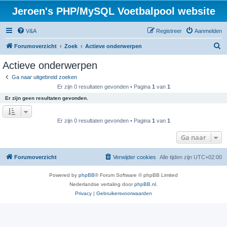
Jeroen's PHP/MySQL Voetbalpool website
V&A
Registreer
Aanmelden
Z
Forumoverzicht
Zoek
Actieve onderwerpen
o
Actieve onderwerpen
e
Ga naar uitgebreid zoeken
k
Er zijn 0 resultaten gevonden • Pagina
1
van
1
Er zijn geen resultaten gevonden.
Er zijn 0 resultaten gevonden • Pagina
1
van
1
Ga naar
Forumoverzicht
Verwijder cookies
Alle tijden zijn
UTC+02:00
Powered by
phpBB
® Forum Software © phpBB Limited
Nederlandse vertaling door
phpBB.nl
.
Privacy
|
Gebruikersvoorwaarden