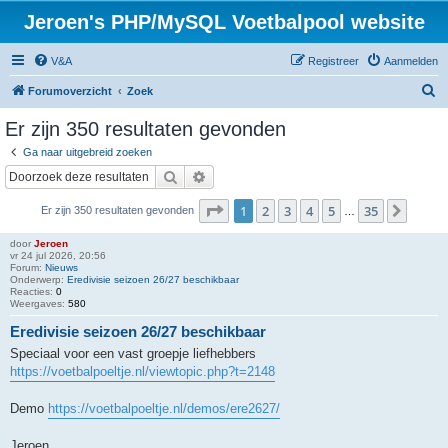
Jeroen's PHP/MySQL Voetbalpool website
V&A
Registreer
Aanmelden
Z
Forumoverzicht
Zoek
o
Er zijn 350 resultaten gevonden
e
Ga naar uitgebreid zoeken
k
Zoek
Uitgebreid zoeken
Pagina
1
van
35
1
2
3
4
5
35
Volge
Er zijn 350 resultaten gevonden
…
door
Jeroen
vr 24 jul 2026, 20:56
Forum:
Nieuws
Onderwerp:
Eredivisie seizoen 26/27 beschikbaar
Reacties:
0
Weergaves:
580
Eredivisie seizoen 26/27 beschikbaar
Speciaal voor een vast groepje liefhebbers
https://voetbalpoeltje.nl/viewtopic.php?t=2148
Demo
https://voetbalpoeltje.nl/demos/ere2627/
Jeroen