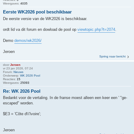
Weergaves:
4035
Eerste WK2026 pool beschikbaar
De eerste versie van de WK2026 is beschikbaar.
ordt lid va dit forum en dowload de pool op
viewtopic.php?t=2074
.
Demo
demos/wk2026/
Jeroen
Spring naar bericht
door
Jeroen
vr 23 jan 2026, 07:24
Forum:
Nieuws
Onderwerp:
WK 2026 Pool
Reacties:
15
Weergaves:
25093
Re: WK 2026 Pool
Bedankt voor de vertaling. In de franse moest alleen een keer een ' "ge-
escaped" worden.
$E3 = 'Côte d\\'Ivoire';
Jeroen