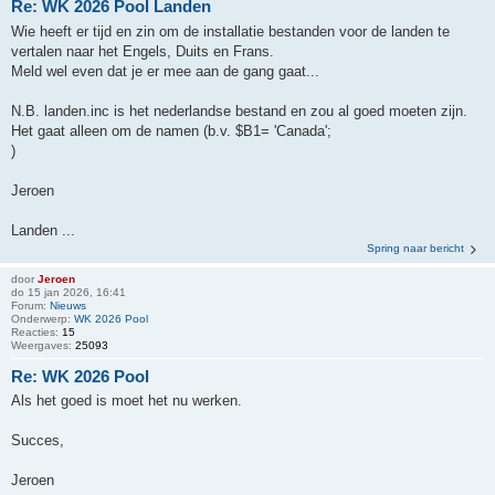
Re: WK 2026 Pool Landen
Wie heeft er tijd en zin om de installatie bestanden voor de landen te
vertalen naar het Engels, Duits en Frans.
Meld wel even dat je er mee aan de gang gaat...
N.B. landen.inc is het nederlandse bestand en zou al goed moeten zijn.
Het gaat alleen om de namen (b.v. $B1= 'Canada';
)
Jeroen
Landen ...
Spring naar bericht
door
Jeroen
do 15 jan 2026, 16:41
Forum:
Nieuws
Onderwerp:
WK 2026 Pool
Reacties:
15
Weergaves:
25093
Re: WK 2026 Pool
Als het goed is moet het nu werken.
Succes,
Jeroen