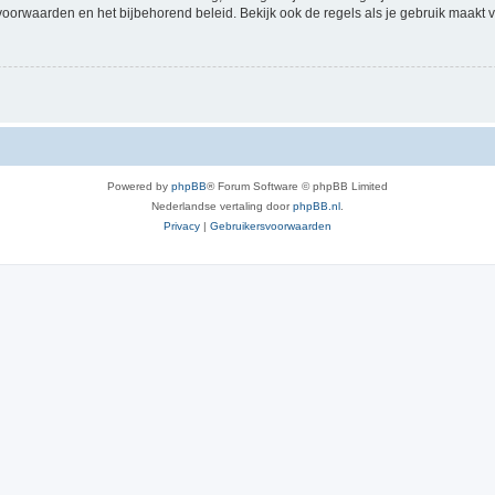
voorwaarden en het bijbehorend beleid. Bekijk ook de regels als je gebruik maakt v
Powered by
phpBB
® Forum Software © phpBB Limited
Nederlandse vertaling door
phpBB.nl
.
Privacy
|
Gebruikersvoorwaarden