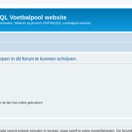
QL Voetbalpool website
wnloaden. Welkom op jeroen's PHP/MySQL voetbalpool website.
en in dit forum te kunnen schrijven.
 de lijst met online gebruikers
ratie neemt enkele minuten in beslag, maar geeft je extra mogelijkheden. De foru