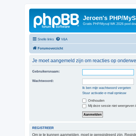
Jeroen's PHP/MyS
Gratis PHP/Mysql WK 2026 pool do
Snelle links
V&A
Forumoverzicht
Je moet aangemeld zijn om reacties op onderwerp
Gebruikersnaam:
Wachtwoord:
Ik ben mijn wachtwoord vergeten
Stuur activatie-e-mail opnieuw
Onthouden
Mij deze sessie niet weergeven in
REGISTREER
Om je te kunnen aanmelden, moet je geregistreerd zijn. Regist