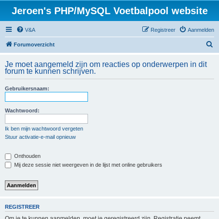
Jeroen's PHP/MySQL Voetbalpool website
V&A
Registreer
Aanmelden
Z
Forumoverzicht
o
Je moet aangemeld zijn om reacties op onderwerpen in dit
e
forum te kunnen schrijven.
k
Gebruikersnaam:
Wachtwoord:
Ik ben mijn wachtwoord vergeten
Stuur activatie-e-mail opnieuw
Onthouden
Mij deze sessie niet weergeven in de lijst met online gebruikers
REGISTREER
Om je te kunnen aanmelden, moet je geregistreerd zijn. Registratie neemt