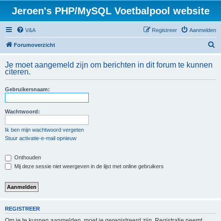
Jeroen's PHP/MySQL Voetbalpool website
V&A
Registreer
Aanmelden
Z
Forumoverzicht
o
Je moet aangemeld zijn om berichten in dit forum te kunnen
e
citeren.
k
Gebruikersnaam:
Wachtwoord:
Ik ben mijn wachtwoord vergeten
Stuur activatie-e-mail opnieuw
Onthouden
Mij deze sessie niet weergeven in de lijst met online gebruikers
REGISTREER
Om je te kunnen aanmelden, moet je geregistreerd zijn. Registratie neemt