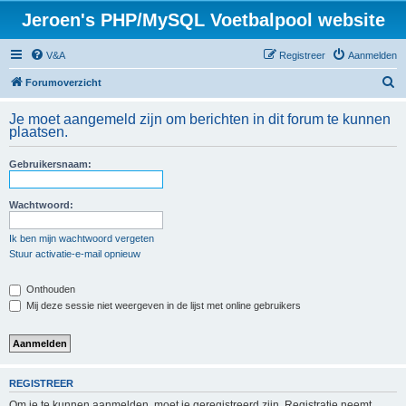
Jeroen's PHP/MySQL Voetbalpool website
V&A
Registreer
Aanmelden
Z
Forumoverzicht
o
Je moet aangemeld zijn om berichten in dit forum te kunnen
e
plaatsen.
k
Gebruikersnaam:
Wachtwoord:
Ik ben mijn wachtwoord vergeten
Stuur activatie-e-mail opnieuw
Onthouden
Mij deze sessie niet weergeven in de lijst met online gebruikers
REGISTREER
Om je te kunnen aanmelden, moet je geregistreerd zijn. Registratie neemt