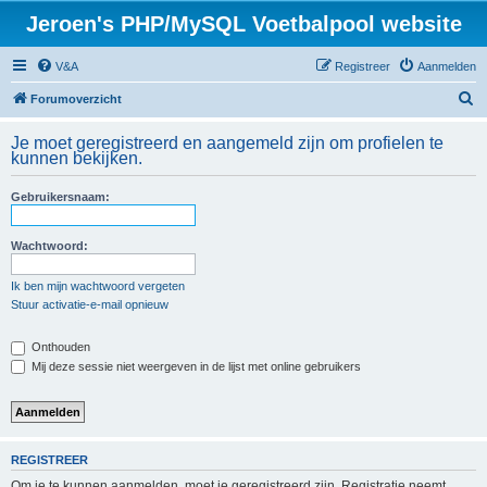
Jeroen's PHP/MySQL Voetbalpool website
V&A
Registreer
Aanmelden
Z
Forumoverzicht
o
Je moet geregistreerd en aangemeld zijn om profielen te
e
kunnen bekijken.
k
Gebruikersnaam:
Wachtwoord:
Ik ben mijn wachtwoord vergeten
Stuur activatie-e-mail opnieuw
Onthouden
Mij deze sessie niet weergeven in de lijst met online gebruikers
REGISTREER
Om je te kunnen aanmelden, moet je geregistreerd zijn. Registratie neemt