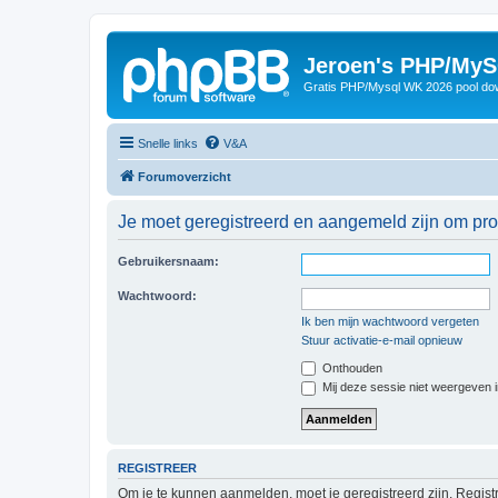
Jeroen's PHP/MyS
Gratis PHP/Mysql WK 2026 pool do
Snelle links
V&A
Forumoverzicht
Je moet geregistreerd en aangemeld zijn om prof
Gebruikersnaam:
Wachtwoord:
Ik ben mijn wachtwoord vergeten
Stuur activatie-e-mail opnieuw
Onthouden
Mij deze sessie niet weergeven in
REGISTREER
Om je te kunnen aanmelden, moet je geregistreerd zijn. Regist