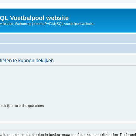
QL Voetbalpool website
wnloaden. Welkom op jeroen's PHP/MySQL voetbalpool website.
ielen te kunnen bekijken.
 de lijst met online gebruikers
ratie neemt enkele minuten in beslag, maar geeft je extra mogelijkheden. De foru