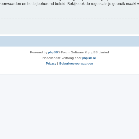
voorwaarden en het bijbehorend beleid. Bekijk ook de regels als je gebruik maakt v
Powered by
phpBB
® Forum Software © phpBB Limited
Nederlandse vertaling door
phpBB.nl
.
Privacy
|
Gebruikersvoorwaarden