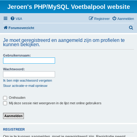
Jeroen's PHP/MySQL Voetbalpool website
V&A
Registreer
Aanmelden
Z
Forumoverzicht
o
Je moet geregistreerd en aangemeld zijn om profielen te
e
kunnen bekijken.
k
Gebruikersnaam:
Wachtwoord:
Ik ben mijn wachtwoord vergeten
Stuur activatie-e-mail opnieuw
Onthouden
Mij deze sessie niet weergeven in de lijst met online gebruikers
REGISTREER
Om je te kunnen aanmelden, moet je geregistreerd zijn. Registratie neemt