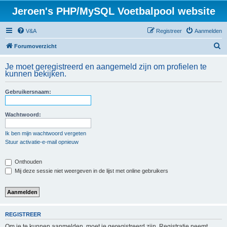
Jeroen's PHP/MySQL Voetbalpool website
V&A
Registreer
Aanmelden
Z
Forumoverzicht
o
Je moet geregistreerd en aangemeld zijn om profielen te
e
kunnen bekijken.
k
Gebruikersnaam:
Wachtwoord:
Ik ben mijn wachtwoord vergeten
Stuur activatie-e-mail opnieuw
Onthouden
Mij deze sessie niet weergeven in de lijst met online gebruikers
REGISTREER
Om je te kunnen aanmelden, moet je geregistreerd zijn. Registratie neemt