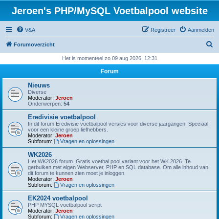
Jeroen's PHP/MySQL Voetbalpool website
V&A
Registreer
Aanmelden
Z
Forumoverzicht
o
Het is momenteel zo 09 aug 2026, 12:31
e
Forum
k
Nieuws
Diverse
Moderator:
Jeroen
Onderwerpen:
54
Eredivisie voetbalpool
In dit forum Eredivisie voetbalpool versies voor diverse jaargangen. Speciaal
voor een kleine groep liefhebbers.
Moderator:
Jeroen
Subforum:
Vragen en oplossingen
WK2026
Het WK2026 forum. Gratis voetbal pool variant voor het WK 2026. Te
gerbuiken met eigen Webserver, PHP en SQL database. Om alle inhoud van
dit forum te kunnen zien moet je inloggen.
Moderator:
Jeroen
Subforum:
Vragen en oplossingen
EK2024 voetbalpool
PHP MYSQL voetbalpool script
Moderator:
Jeroen
Subforum:
Vragen en oplossingen