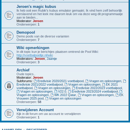
Jeroen's magic kubus
Ik heb ooit een Rubik's kubus emulator gemaakt. Ik vind hem zelf behoorlijk
verslavend en het leek me daarom leuk om via deze weg dit programmaatje
aan te bieden...
Moderator:
Jeroen
Onderwerpen:
1
Demopool
Demo pools van de diverse varianten
Onderwerpen:
7
Wiki opmerkingen
In dit topic kun je berichtjes plaatsen omtrend de Pool Wiki:
http://voetbalpoeltje.nl/wiki
Moderators:
Jeroen
,
Jaantje
Onderwerpen:
3
Archief
Oude topics..
Moderator:
Jeroen
Subforums:
Eredivisie 2020/2021 voetbalpool
,
Vragen en oplossingen
,
Eredivisie 2021/2022 voetbalpool
,
Vragen en oplossingen
,
EK 2021
voetbalpool
,
Vragen en oplossingen
,
Eredivisie 2022/2023 voetbalpool
,
Vragen en oplossingen
,
V22.0
,
Eredivisie 2023/2024 voetbalpool
,
Vragen en oplossingen
,
WK 2022 Qatar
,
Vragen en oplossingen
,
EK
Vrouwen 2025 pool
,
Vragen en oplossingen
Onderwerpen:
58
Verwijderen Account
Kijk in dit forum om uw account te verwijderen
Onderwerpen:
1