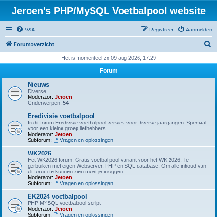
Jeroen's PHP/MySQL Voetbalpool website
V&A
Registreer
Aanmelden
Z
Forumoverzicht
o
Het is momenteel zo 09 aug 2026, 17:29
e
Forum
k
Nieuws
Diverse
Moderator:
Jeroen
Onderwerpen:
54
Eredivisie voetbalpool
In dit forum Eredivisie voetbalpool versies voor diverse jaargangen. Speciaal
voor een kleine groep liefhebbers.
Moderator:
Jeroen
Subforum:
Vragen en oplossingen
WK2026
Het WK2026 forum. Gratis voetbal pool variant voor het WK 2026. Te
gerbuiken met eigen Webserver, PHP en SQL database. Om alle inhoud van
dit forum te kunnen zien moet je inloggen.
Moderator:
Jeroen
Subforum:
Vragen en oplossingen
EK2024 voetbalpool
PHP MYSQL voetbalpool script
Moderator:
Jeroen
Subforum:
Vragen en oplossingen