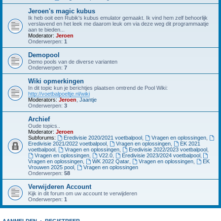
Jeroen's magic kubus
Ik heb ooit een Rubik's kubus emulator gemaakt. Ik vind hem zelf behoorlijk
verslavend en het leek me daarom leuk om via deze weg dit programmaatje
aan te bieden...
Moderator:
Jeroen
Onderwerpen:
1
Demopool
Demo pools van de diverse varianten
Onderwerpen:
7
Wiki opmerkingen
In dit topic kun je berichtjes plaatsen omtrend de Pool Wiki:
http://voetbalpoeltje.nl/wiki
Moderators:
Jeroen
,
Jaantje
Onderwerpen:
3
Archief
Oude topics..
Moderator:
Jeroen
Subforums:
Eredivisie 2020/2021 voetbalpool
,
Vragen en oplossingen
,
Eredivisie 2021/2022 voetbalpool
,
Vragen en oplossingen
,
EK 2021
voetbalpool
,
Vragen en oplossingen
,
Eredivisie 2022/2023 voetbalpool
,
Vragen en oplossingen
,
V22.0
,
Eredivisie 2023/2024 voetbalpool
,
Vragen en oplossingen
,
WK 2022 Qatar
,
Vragen en oplossingen
,
EK
Vrouwen 2025 pool
,
Vragen en oplossingen
Onderwerpen:
58
Verwijderen Account
Kijk in dit forum om uw account te verwijderen
Onderwerpen:
1