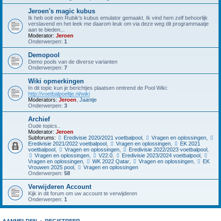
Jeroen's magic kubus
Ik heb ooit een Rubik's kubus emulator gemaakt. Ik vind hem zelf behoorlijk
verslavend en het leek me daarom leuk om via deze weg dit programmaatje
aan te bieden...
Moderator:
Jeroen
Onderwerpen:
1
Demopool
Demo pools van de diverse varianten
Onderwerpen:
7
Wiki opmerkingen
In dit topic kun je berichtjes plaatsen omtrend de Pool Wiki:
http://voetbalpoeltje.nl/wiki
Moderators:
Jeroen
,
Jaantje
Onderwerpen:
3
Archief
Oude topics..
Moderator:
Jeroen
Subforums:
Eredivisie 2020/2021 voetbalpool
,
Vragen en oplossingen
,
Eredivisie 2021/2022 voetbalpool
,
Vragen en oplossingen
,
EK 2021
voetbalpool
,
Vragen en oplossingen
,
Eredivisie 2022/2023 voetbalpool
,
Vragen en oplossingen
,
V22.0
,
Eredivisie 2023/2024 voetbalpool
,
Vragen en oplossingen
,
WK 2022 Qatar
,
Vragen en oplossingen
,
EK
Vrouwen 2025 pool
,
Vragen en oplossingen
Onderwerpen:
58
Verwijderen Account
Kijk in dit forum om uw account te verwijderen
Onderwerpen:
1