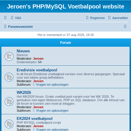
Jeroen's PHP/MySQL Voetbalpool website
V&A
Registreer
Aanmelden
Z
Forumoverzicht
o
Het is momenteel vr 07 aug 2026, 19:26
e
Forum
k
Nieuws
Diverse
Moderator:
Jeroen
Onderwerpen:
54
Eredivisie voetbalpool
In dit forum Eredivisie voetbalpool versies voor diverse jaargangen. Speciaal
voor een kleine groep liefhebbers.
Moderator:
Jeroen
Subforum:
Vragen en oplossingen
WK2026
Het WK2026 forum. Gratis voetbal pool variant voor het WK 2026. Te
gerbuiken met eigen Webserver, PHP en SQL database. Om alle inhoud van
dit forum te kunnen zien moet je inloggen.
Moderator:
Jeroen
Subforum:
Vragen en oplossingen
EK2024 voetbalpool
PHP MYSQL voetbalpool script
Moderator:
Jeroen
Subforum:
Vragen en oplossingen