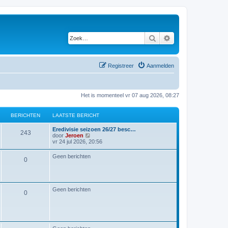
Zoek
Uitgebreid zoeken
Registreer
Aanmelden
Het is momenteel vr 07 aug 2026, 08:27
BERICHTEN
LAATSTE BERICHT
L
Eredivisie seizoen 26/27 besc…
B
243
a
B
door
Jeroen
a
e
vr 24 jul 2026, 20:56
e
t
k
s
i
Geen berichten
r
B
0
t
j
e
k
i
b
l
e
e
a
r
a
c
r
Geen berichten
i
t
B
0
c
s
h
i
h
t
e
t
e
t
c
b
r
e
e
h
r