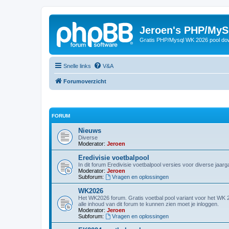
Jeroen's PHP/MyS
Gratis PHP/Mysql WK 2026 pool do
Snelle links
V&A
Forumoverzicht
FORUM
Nieuws
Diverse
Moderator:
Jeroen
Eredivisie voetbalpool
In dit forum Eredivisie voetbalpool versies voor diverse jaar
Moderator:
Jeroen
Subforum:
Vragen en oplossingen
WK2026
Het WK2026 forum. Gratis voetbal pool variant voor het W
alle inhoud van dit forum te kunnen zien moet je inloggen.
Moderator:
Jeroen
Subforum:
Vragen en oplossingen