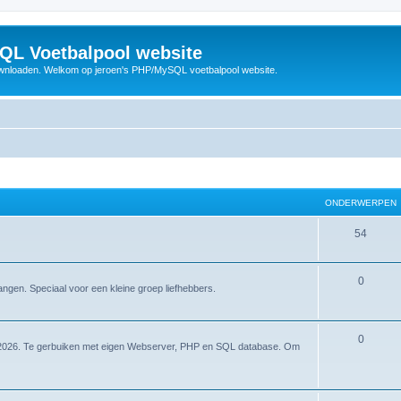
QL Voetbalpool website
wnloaden. Welkom op jeroen's PHP/MySQL voetbalpool website.
ONDERWERPEN
O
54
n
d
O
0
gangen. Speciaal voor een kleine groep liefhebbers.
e
n
r
d
O
0
K 2026. Te gerbuiken met eigen Webserver, PHP en SQL database. Om
w
e
n
e
r
d
r
w