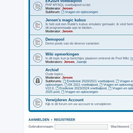
EK2024 voetbalpool
PHP MYSQL voetbalpool script
Moderator:
Jeroen
Subforum:
Vragen en oplossingen
Jeroen's magic kubus
Ik heb ooit een Rubik's kubus emulator gemaakt. Ik vind hem
dit programmaatje aan te bieden...
Moderator:
Jeroen
Demopool
Demo pools van de diverse varianten
Wiki opmerkingen
In dit topic kun je berichtjes plaatsen omtrend de Pool Wiki:
ht
Moderators:
Jeroen
,
Jaantje
Archief
Oude topics..
Moderator:
Jeroen
Subforums:
Eredivisie 2020/2021 voetbalpool
,
Vragen e
oplossingen
,
EK 2021 voetbalpool
,
Vragen en oplossin
V22.0
,
Eredivisie 2023/2024 voetbalpool
,
Vragen en opl
2025 pool
,
Vragen en oplossingen
Verwijderen Account
Kijk in dit forum om uw account te verwijderen
AANMELDEN
•
REGISTREER
Gebruikersnaam:
Wachtwoord: