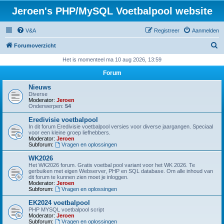
Jeroen's PHP/MySQL Voetbalpool website
V&A
Registreer
Aanmelden
Z
Forumoverzicht
o
Het is momenteel ma 10 aug 2026, 13:59
e
Forum
k
Nieuws
Diverse
Moderator:
Jeroen
Onderwerpen:
54
Eredivisie voetbalpool
In dit forum Eredivisie voetbalpool versies voor diverse jaargangen. Speciaal
voor een kleine groep liefhebbers.
Moderator:
Jeroen
Subforum:
Vragen en oplossingen
WK2026
Het WK2026 forum. Gratis voetbal pool variant voor het WK 2026. Te
gerbuiken met eigen Webserver, PHP en SQL database. Om alle inhoud van
dit forum te kunnen zien moet je inloggen.
Moderator:
Jeroen
Subforum:
Vragen en oplossingen
EK2024 voetbalpool
PHP MYSQL voetbalpool script
Moderator:
Jeroen
Subforum:
Vragen en oplossingen