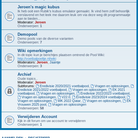
Jeroen's magic kubus
Ik heb ooit een Rubik's kubus emulator gemaakt. Ik vind hem zelf behoorlijk
verslavend en het leek me daarom leuk om via deze weg dit programmaatje
aan te bieden...
Moderator:
Jeroen
Onderwerpen:
1
Demopool
Demo pools van de diverse varianten
Onderwerpen:
7
Wiki opmerkingen
In dit topic kun je berichtjes plaatsen omtrend de Pool Wiki:
http://voetbalpoeltje.nl/wiki
Moderators:
Jeroen
,
Jaantje
Onderwerpen:
3
Archief
Oude topics..
Moderator:
Jeroen
Subforums:
Eredivisie 2020/2021 voetbalpool
,
Vragen en oplossingen
,
Eredivisie 2021/2022 voetbalpool
,
Vragen en oplossingen
,
EK 2021
voetbalpool
,
Vragen en oplossingen
,
Eredivisie 2022/2023 voetbalpool
,
Vragen en oplossingen
,
V22.0
,
Eredivisie 2023/2024 voetbalpool
,
Vragen en oplossingen
,
WK 2022 Qatar
,
Vragen en oplossingen
,
EK
Vrouwen 2025 pool
,
Vragen en oplossingen
Onderwerpen:
58
Verwijderen Account
Kijk in dit forum om uw account te verwijderen
Onderwerpen:
1