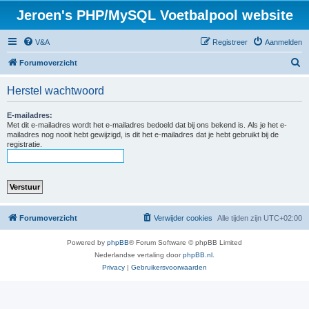
Jeroen's PHP/MySQL Voetbalpool website
V&A
Registreer
Aanmelden
Z
Forumoverzicht
o
Herstel wachtwoord
e
k
E-mailadres:
Met dit e-mailadres wordt het e-mailadres bedoeld dat bij ons bekend is. Als je het e-
mailadres nog nooit hebt gewijzigd, is dit het e-mailadres dat je hebt gebruikt bij de
registratie.
Forumoverzicht
Verwijder cookies
Alle tijden zijn
UTC+02:00
Powered by
phpBB
® Forum Software © phpBB Limited
Nederlandse vertaling door
phpBB.nl
.
Privacy
|
Gebruikersvoorwaarden