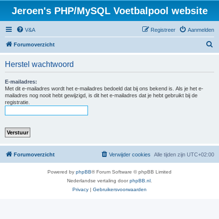
Jeroen's PHP/MySQL Voetbalpool website
V&A
Registreer
Aanmelden
Z
Forumoverzicht
o
Herstel wachtwoord
e
k
E-mailadres:
Met dit e-mailadres wordt het e-mailadres bedoeld dat bij ons bekend is. Als je het e-
mailadres nog nooit hebt gewijzigd, is dit het e-mailadres dat je hebt gebruikt bij de
registratie.
Forumoverzicht
Verwijder cookies
Alle tijden zijn
UTC+02:00
Powered by
phpBB
® Forum Software © phpBB Limited
Nederlandse vertaling door
phpBB.nl
.
Privacy
|
Gebruikersvoorwaarden