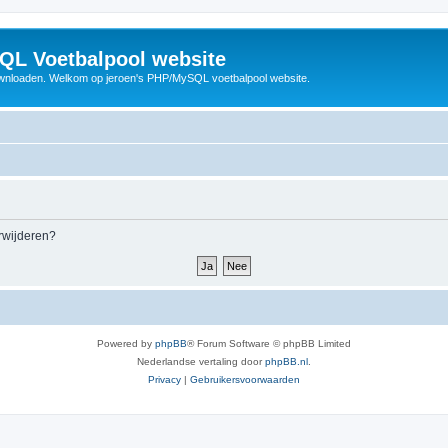
QL Voetbalpool website
wnloaden. Welkom op jeroen's PHP/MySQL voetbalpool website.
erwijderen?
Powered by
phpBB
® Forum Software © phpBB Limited
Nederlandse vertaling door
phpBB.nl
.
Privacy
|
Gebruikersvoorwaarden