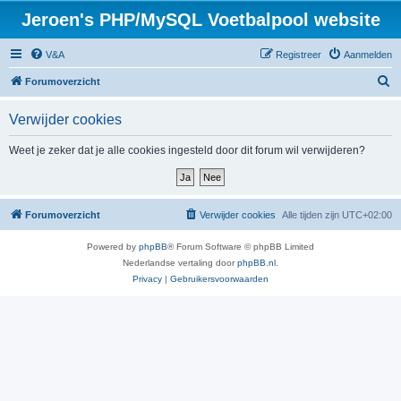
Jeroen's PHP/MySQL Voetbalpool website
V&A
Registreer
Aanmelden
Z
Forumoverzicht
o
Verwijder cookies
e
k
Weet je zeker dat je alle cookies ingesteld door dit forum wil verwijderen?
Forumoverzicht
Verwijder cookies
Alle tijden zijn
UTC+02:00
Powered by
phpBB
® Forum Software © phpBB Limited
Nederlandse vertaling door
phpBB.nl
.
Privacy
|
Gebruikersvoorwaarden