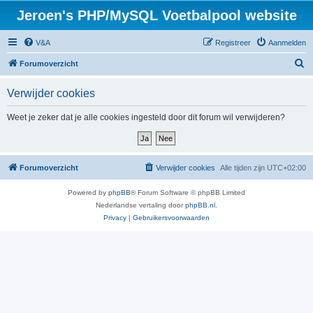
Jeroen's PHP/MySQL Voetbalpool website
V&A
Registreer
Aanmelden
Z
Forumoverzicht
o
Verwijder cookies
e
k
Weet je zeker dat je alle cookies ingesteld door dit forum wil verwijderen?
Forumoverzicht
Verwijder cookies
Alle tijden zijn
UTC+02:00
Powered by
phpBB
® Forum Software © phpBB Limited
Nederlandse vertaling door
phpBB.nl
.
Privacy
|
Gebruikersvoorwaarden