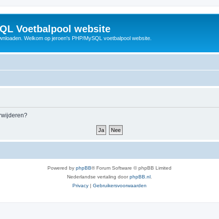
QL Voetbalpool website
wnloaden. Welkom op jeroen's PHP/MySQL voetbalpool website.
erwijderen?
Powered by
phpBB
® Forum Software © phpBB Limited
Nederlandse vertaling door
phpBB.nl
.
Privacy
|
Gebruikersvoorwaarden