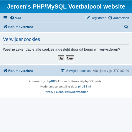
Jeroen's PHP/MySQL Voetbalpool website
V&A
Registreer
Aanmelden
Z
Forumoverzicht
o
Verwijder cookies
e
k
Weet je zeker dat je alle cookies ingesteld door dit forum wil verwijderen?
Forumoverzicht
Verwijder cookies
Alle tijden zijn
UTC+02:00
Powered by
phpBB
® Forum Software © phpBB Limited
Nederlandse vertaling door
phpBB.nl
.
Privacy
|
Gebruikersvoorwaarden