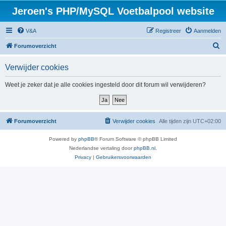
Jeroen's PHP/MySQL Voetbalpool website
V&A
Registreer
Aanmelden
Z
Forumoverzicht
o
Verwijder cookies
e
k
Weet je zeker dat je alle cookies ingesteld door dit forum wil verwijderen?
Forumoverzicht
Verwijder cookies
Alle tijden zijn
UTC+02:00
Powered by
phpBB
® Forum Software © phpBB Limited
Nederlandse vertaling door
phpBB.nl
.
Privacy
|
Gebruikersvoorwaarden