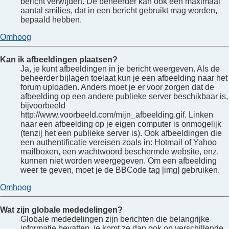
bericht verwijdert. De beheerder kan ook een maximaal
aantal smilies, dat in een bericht gebruikt mag worden,
bepaald hebben.
Omhoog
Kan ik afbeeldingen plaatsen?
Ja, je kunt afbeeldingen in je bericht weergeven. Als de
beheerder bijlagen toelaat kun je een afbeelding naar het
forum uploaden. Anders moet je er voor zorgen dat de
afbeelding op een andere publieke server beschikbaar is,
bijvoorbeeld
http://www.voorbeeld.com/mijn_afbeelding.gif. Linken
naar een afbeelding op je eigen computer is onmogelijk
(tenzij het een publieke server is). Ook afbeeldingen die
een authentificatie vereisen zoals in: Hotmail of Yahoo
mailboxen, een wachtwoord beschermde website, enz.
kunnen niet worden weergegeven. Om een afbeelding
weer te geven, moet je de BBCode tag [img] gebruiken.
Omhoog
Wat zijn globale mededelingen?
Globale mededelingen zijn berichten die belangrijke
informatie bevatten, je komt ze dan ook op verschillende