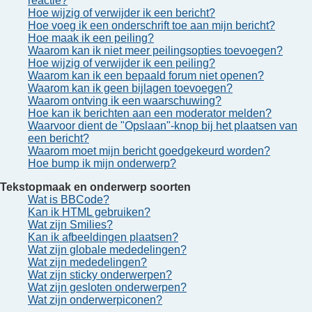
reactie?
Hoe wijzig of verwijder ik een bericht?
Hoe voeg ik een onderschrift toe aan mijn bericht?
Hoe maak ik een peiling?
Waarom kan ik niet meer peilingsopties toevoegen?
Hoe wijzig of verwijder ik een peiling?
Waarom kan ik een bepaald forum niet openen?
Waarom kan ik geen bijlagen toevoegen?
Waarom ontving ik een waarschuwing?
Hoe kan ik berichten aan een moderator melden?
Waarvoor dient de "Opslaan"-knop bij het plaatsen van
een bericht?
Waarom moet mijn bericht goedgekeurd worden?
Hoe bump ik mijn onderwerp?
Tekstopmaak en onderwerp soorten
Wat is BBCode?
Kan ik HTML gebruiken?
Wat zijn Smilies?
Kan ik afbeeldingen plaatsen?
Wat zijn globale mededelingen?
Wat zijn mededelingen?
Wat zijn sticky onderwerpen?
Wat zijn gesloten onderwerpen?
Wat zijn onderwerpiconen?