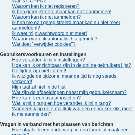
Wat is COPPA?
Waarom kan ik niet registreren?
Ik ben geregistreerd maar kan niet aanmelden!
Waarom kan ik niet aanmelden?
Ik heb me ooit geregistreerd maar kan nu niet meer
aanmelden!?
Ik weet mijn wachtwoord niet meer!
Waarom word ik automatisch afgemeld?
Wat doet "verwijder cookies"?
Gebruikersvoorkeuren en instellingen
Hoe verander ik mijn instellingen?
Hoe kan ik onzichtbaar zijn in de online gebruikers lijst?
De tijden zijn niet correct!
Ik wijzigde de tijdzone, maar de tijd is nog steeds
verkeerd!
Mijn taal zit niet in de lijst!
Wat zijn de afbeeldingen naast mijn gebruikersnaam?
Hoe kan ik een avatar instellen?
Wat is mijn rang en hoe verander ik mijn rang?
Wanneer ik op de e-maillink van een gebruiker klik, moet
ik me aanmelden?
Vragen in verband met het plaatsen van berichten
Hoe plaats ik een onderwerp in een forum of maak een