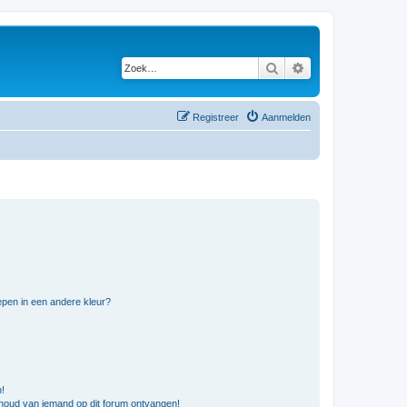
Zoek
Uitgebreid zoeken
Registreer
Aanmelden
pen in een andere kleur?
n!
nhoud van iemand op dit forum ontvangen!