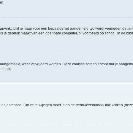
en.
aanvinkt, blijf je maar voor een bepaalde tijd aangemeld. Zo wordt vermeden dat a
ls je gebruik maakt van een openbare computer, bijvoorbeeld op school, in de biblio
ijn aangemaakt, weer verwijderd worden. Deze cookies zorgen ervoor dat je aangem
en hebt.
n de database. Om ze te wijzigen moet je op de
gebruikerspaneel
link klikken (dez