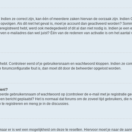
ndien ze correct zijn, kan één of meerdere zaken hiervan de oorzaak zijn. Indien C
es opvolgen. Als dit niet het geval is, moet je account dan geactiveerd worden? S
geregistreerd hebt, werd ook medegedeeld of dit al dan niet nodig is. Indien je een
ven e-mailadres dan wel juist? Één van de redenen van activatie is om het aantal va
 hebt. Controleer eerst of je gebruikersnaam en wachtwoord kloppen. Indien ze cor
 de forumconfiguratie fout is, dan moet dit door de beheerder opgelost worden.
den!?
eerde gebruikersnaam of wachtwoord op (controleer de e-mail met je registratie g
it een bericht geplaatst? Het is normaal dat forums om de zoveel tijd gebruikers, di
e registreren en meng je in de discussies.
 maar er is wel een mogelijkheid om deze te resetten. Hiervoor moet je naar de a