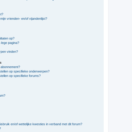
st?
ijn vrienden- en/of vijandenlijst?
ltaten op?
 lege pagina?
erpen vinden?
s
en abonnement?
stellen op specifieke onderwerpen?
tellen op specifieke forums?
rum?
bruik en/of wettelijke kwesties in verband met dit forum?
?