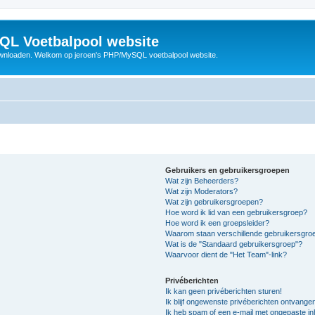
QL Voetbalpool website
wnloaden. Welkom op jeroen's PHP/MySQL voetbalpool website.
Gebruikers en gebruikersgroepen
Wat zijn Beheerders?
Wat zijn Moderators?
Wat zijn gebruikersgroepen?
Hoe word ik lid van een gebruikersgroep?
Hoe word ik een groepsleider?
Waarom staan verschillende gebruikersgroe
Wat is de "Standaard gebruikersgroep"?
Waarvoor dient de "Het Team"-link?
Privéberichten
Ik kan geen privéberichten sturen!
Ik blijf ongewenste privéberichten ontvange
Ik heb spam of een e-mail met ongepaste i