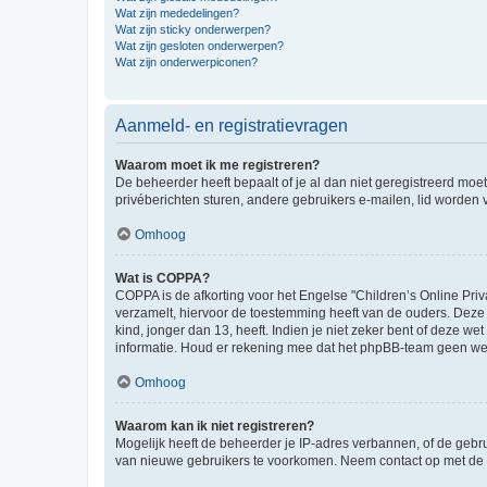
Wat zijn mededelingen?
Wat zijn sticky onderwerpen?
Wat zijn gesloten onderwerpen?
Wat zijn onderwerpiconen?
Aanmeld- en registratievragen
Waarom moet ik me registreren?
De beheerder heeft bepaalt of je al dan niet geregistreerd moet
privéberichten sturen, andere gebruikers e-mailen, lid worden
Omhoog
Wat is COPPA?
COPPA is de afkorting voor het Engelse "Children’s Online Priv
verzamelt, hiervoor de toestemming heeft van de ouders. Deze
kind, jonger dan 13, heeft. Indien je niet zeker bent of deze w
informatie. Houd er rekening mee dat het phpBB-team geen wette
Omhoog
Waarom kan ik niet registreren?
Mogelijk heeft de beheerder je IP-adres verbannen, of de gebru
van nieuwe gebruikers te voorkomen. Neem contact op met de 