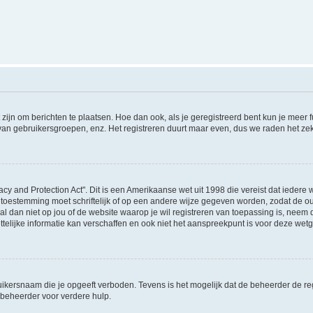
 zijn om berichten te plaatsen. Hoe dan ook, als je geregistreerd bent kun je meer
 van gebruikersgroepen, enz. Het registreren duurt maar even, dus we raden het ze
acy and Protection Act". Dit is een Amerikaanse wet uit 1998 die vereist dat ieder
 toestemming moet schriftelijk of op een andere wijze gegeven worden, zodat de 
et al dan niet op jou of de website waarop je wil registreren van toepassing is, nee
lijke informatie kan verschaffen en ook niet het aanspreekpunt is voor deze wetge
ikersnaam die je opgeeft verboden. Tevens is het mogelijk dat de beheerder de regi
beheerder voor verdere hulp.