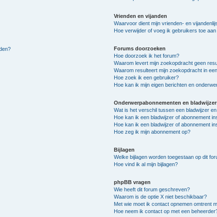
Vrienden en vijanden
Waarvoor dient mijn vrienden- en vijandenlij
Hoe verwijder of voeg ik gebruikers toe aan m
Forums doorzoeken
lden?
Hoe doorzoek ik het forum?
Waarom levert mijn zoekopdracht geen resu
Waarom resulteert mijn zoekopdracht in een
Hoe zoek ik een gebruiker?
Hoe kan ik mijn eigen berichten en onderw
Onderwerpabonnementen en bladwijzer
Wat is het verschil tussen een bladwijzer 
Hoe kan ik een bladwijzer of abonnement in
Hoe kan ik een bladwijzer of abonnement ins
Hoe zeg ik mijn abonnement op?
Bijlagen
Welke bijlagen worden toegestaan op dit fo
Hoe vind ik al mijn bijlagen?
phpBB vragen
Wie heeft dit forum geschreven?
Waarom is de optie X niet beschikbaar?
Met wie moet ik contact opnemen omtrent mis
Hoe neem ik contact op met een beheerder