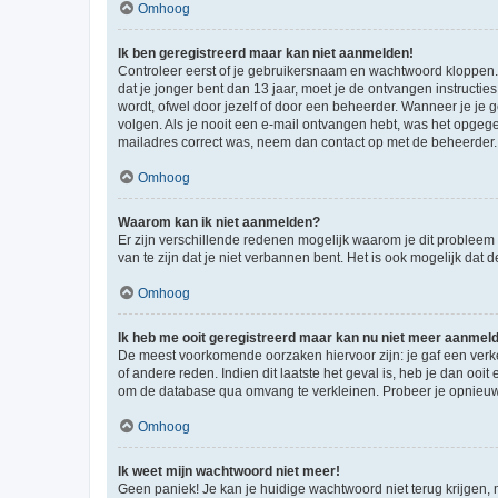
Omhoog
Ik ben geregistreerd maar kan niet aanmelden!
Controleer eerst of je gebruikersnaam en wachtwoord kloppen. I
dat je jonger bent dan 13 jaar, moet je de ontvangen instructi
wordt, ofwel door jezelf of door een beheerder. Wanneer je je 
volgen. Als je nooit een e-mail ontvangen hebt, was het opgege
mailadres correct was, neem dan contact op met de beheerder.
Omhoog
Waarom kan ik niet aanmelden?
Er zijn verschillende redenen mogelijk waarom je dit probleem
van te zijn dat je niet verbannen bent. Het is ook mogelijk dat
Omhoog
Ik heb me ooit geregistreerd maar kan nu niet meer aanmel
De meest voorkomende oorzaken hiervoor zijn: je gaf een verk
of andere reden. Indien dit laatste het geval is, heb je dan oo
om de database qua omvang te verkleinen. Probeer je opnieuw t
Omhoog
Ik weet mijn wachtwoord niet meer!
Geen paniek! Je kan je huidige wachtwoord niet terug krijgen,