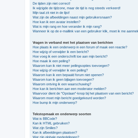
De tijden zijn niet correct!
Ik wijzigde de tijdzone, maar de tijd is nog steeds verkeerd!
Mijn taal zit niet in de lijst!
Wat zijn de afbeeldingen naast mijn gebruikersnaam?
Hoe kan ik een avatar instellen?
Wat is mijn rang en hoe verander ik mijn rang?
Wanneer ik op de e-maillink van een gebruiker klik, moet ik me aanme
Vragen in verband met het plaatsen van berichten
Hoe plaats ik een onderwerp in een forum of maak een reactie?
Hoe wijzig of verwijder ik een bericht?
Hoe voeg ik een onderschrift toe aan mijn bericht?
Hoe maak ik een peiling?
Waarom kan ik niet meer peilingsopties toevoegen?
Hoe wijzig of verwijder ik een peiling?
Waarom kan ik een bepaald forum niet openen?
Waarom kan ik geen bijlagen toevoegen?
Waarom ontving ik een waarschuwing?
Hoe kan ik berichten aan een moderator melden?
Waarvoor dient de "Opslaan"-knop bij het plaatsen van een bericht?
Waarom moet mijn bericht goedgekeurd worden?
Hoe bump ik mijn onderwerp?
Tekstopmaak en onderwerp soorten
Wat is BBCode?
Kan ik HTML gebruiken?
Wat zijn Smilies?
Kan ik afbeeldingen plaatsen?
Wat zijn globale mededelingen?