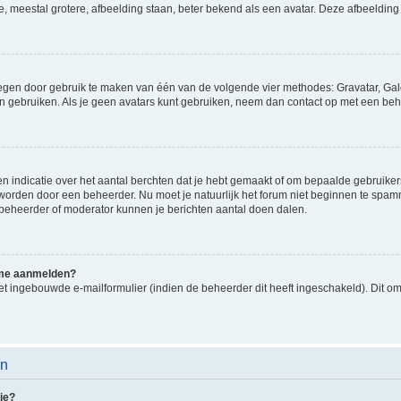
e, meestal grotere, afbeelding staan, beter bekend als een avatar. Deze afbeelding 
oegen door gebruik te maken van één van de volgende vier methodes: Gravatar, Gale
n gebruiken. Als je geen avatars kunt gebruiken, neem dan contact op met een beh
indicatie over het aantal berchten dat je hebt gemaakt of om bepaalde gebruikers 
d worden door een beheerder. Nu moet je natuurlijk het forum niet beginnen te sp
en beheerder of moderator kunnen je berichten aantal doen dalen.
k me aanmelden?
t ingebouwde e-mailformulier (indien de beheerder dit heeft ingeschakeld). Dit o
en
ie?