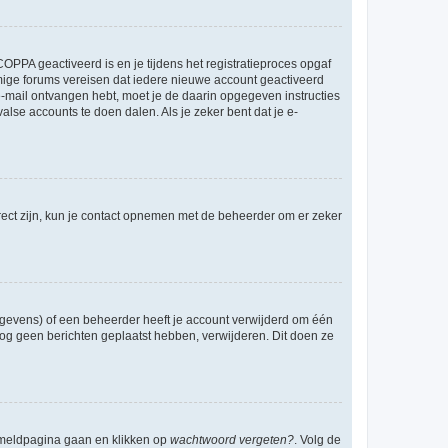
OPPA geactiveerd is en je tijdens het registratieproces opgaf
ommige forums vereisen dat iedere nieuwe account geactiveerd
 e-mail ontvangen hebt, moet je de daarin opgegeven instructies
lse accounts te doen dalen. Als je zeker bent dat je e-
rect zijn, kun je contact opnemen met de beheerder om er zeker
egevens) of een beheerder heeft je account verwijderd om één
e nog geen berichten geplaatst hebben, verwijderen. Dit doen ze
anmeldpagina gaan en klikken op
wachtwoord vergeten?
. Volg de