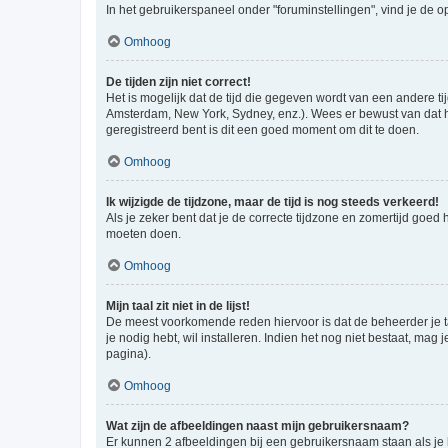
In het gebruikerspaneel onder "foruminstellingen", vind je de o
Omhoog
De tijden zijn niet correct!
Het is mogelijk dat de tijd die gegeven wordt van een andere ti
Amsterdam, New York, Sydney, enz.). Wees er bewust van dat he
geregistreerd bent is dit een goed moment om dit te doen.
Omhoog
Ik wijzigde de tijdzone, maar de tijd is nog steeds verkeerd!
Als je zeker bent dat je de correcte tijdzone en zomertijd goed
moeten doen.
Omhoog
Mijn taal zit niet in de lijst!
De meest voorkomende reden hiervoor is dat de beheerder je taal 
je nodig hebt, wil installeren. Indien het nog niet bestaat, m
pagina).
Omhoog
Wat zijn de afbeeldingen naast mijn gebruikersnaam?
Er kunnen 2 afbeeldingen bij een gebruikersnaam staan als je be