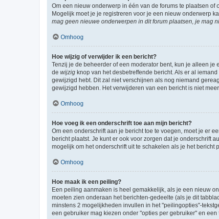
Om een nieuw onderwerp in één van de forums te plaatsen of 
Mogelijk moet je je registreren voor je een nieuw onderwerp k
mag geen nieuwe onderwerpen in dit forum plaatsen, je mag ni
Omhoog
Hoe wijzig of verwijder ik een bericht?
Tenzij je de beheerder of een moderator bent, kun je alleen je 
de
wijzig
knop van het desbetreffende bericht. Als er al iemand o
gewijzigd hebt. Dit zal niet verschijnen als nog niemand gere
gewijzigd hebben. Het verwijderen van een bericht is niet mee
Omhoog
Hoe voeg ik een onderschrift toe aan mijn bericht?
Om een onderschrift aan je bericht toe te voegen, moet je er ee
bericht plaatst. Je kunt er ook voor zorgen dat je onderschrift 
mogelijk om het onderschrift uit te schakelen als je het bericht p
Omhoog
Hoe maak ik een peiling?
Een peiling aanmaken is heel gemakkelijk, als je een nieuw ond
moeten zien onderaan het berichten-gedeelte (als je dit tabblad 
minstens 2 mogelijkheden invullen in het "peilingopties"-tekstg
een gebruiker mag kiezen onder "opties per gebruiker" en een ti