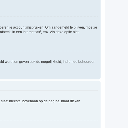
nderen je account misbruiken. Om aangemeld te blijven, moet je
theek, in een internetcafé, enz. Als deze optie niet
eld wordt en geven ook de mogelijkheid, indien de beheerder
e staat meestal bovenaan op de pagina, maar dit kan