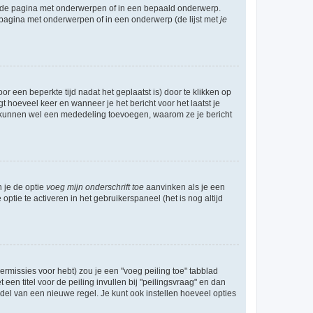
l de pagina met onderwerpen of in een bepaald onderwerp.
 pagina met onderwerpen of in een onderwerp (de lijst met
je
r een beperkte tijd nadat het geplaatst is) door te klikken op
gt hoeveel keer en wanneer je het bericht voor het laatst je
Zij kunnen wel een mededeling toevoegen, waarom ze je bericht
n je de optie
voeg mijn onderschrift toe
aanvinken als je een
optie te activeren in het gebruikerspaneel (het is nog altijd
rmissies voor hebt) zou je een "voeg peiling toe" tabblad
een titel voor de peiling invullen bij "peilingsvraag" en dan
ddel van een nieuwe regel. Je kunt ook instellen hoeveel opties