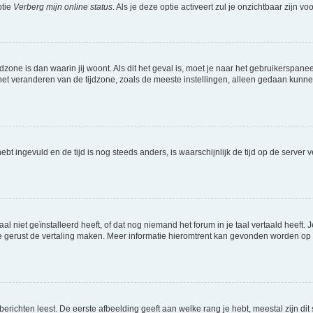
ptie
Verberg mijn online status
. Als je deze optie activeert zul je onzichtbaar zijn 
jdzone is dan waarin jij woont. Als dit het geval is, moet je naar het gebruikerspan
t veranderen van de tijdzone, zoals de meeste instellingen, alleen gedaan kunnen
 hebt ingevuld en de tijd is nog steeds anders, is waarschijnlijk de tijd op de serv
niet geïnstalleerd heeft, of dat nog niemand het forum in je taal vertaald heeft. Je
ag je gerust de vertaling maken. Meer informatie hieromtrent kan gevonden worden o
richten leest. De eerste afbeelding geeft aan welke rang je hebt, meestal zijn dit 