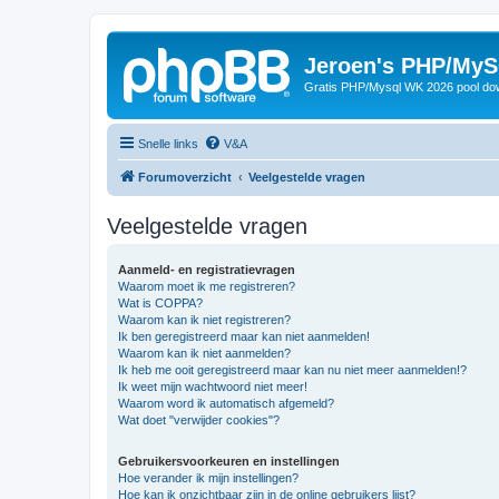
Jeroen's PHP/MyS
Gratis PHP/Mysql WK 2026 pool do
Snelle links
V&A
Forumoverzicht
Veelgestelde vragen
Veelgestelde vragen
Aanmeld- en registratievragen
Waarom moet ik me registreren?
Wat is COPPA?
Waarom kan ik niet registreren?
Ik ben geregistreerd maar kan niet aanmelden!
Waarom kan ik niet aanmelden?
Ik heb me ooit geregistreerd maar kan nu niet meer aanmelden!?
Ik weet mijn wachtwoord niet meer!
Waarom word ik automatisch afgemeld?
Wat doet "verwijder cookies"?
Gebruikersvoorkeuren en instellingen
Hoe verander ik mijn instellingen?
Hoe kan ik onzichtbaar zijn in de online gebruikers lijst?